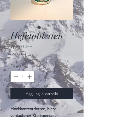
Hefetabletten
Prezzo
28,80 CHF
IVA inclusa
Quantità
*
Aggiungi al carrello
Hochkonzentrierter, leicht
verdaulicher Kraftspender.