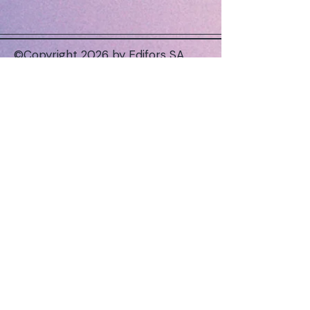
1 Tablette enthält ca
: Energie 8.15
kJ/1.95 kcal, Fett 0.00g, Eiweiss
0.07g, Kohlenhydrate 0.41g,
©Copyright 2026 by Edifors SA
Vitamin B1 und B2 0.01mg.