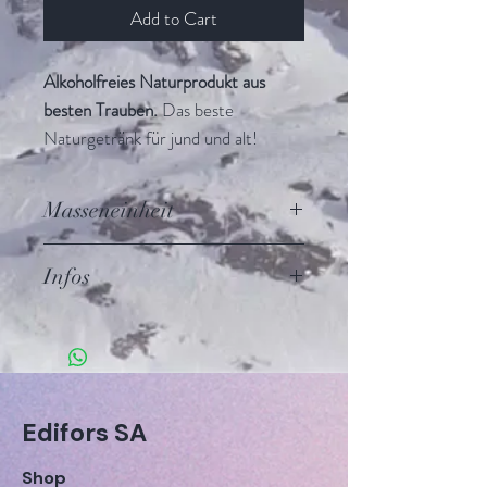
Add to Cart
Alkoholfreies Naturprodukt aus
besten Trauben.
Das beste
Naturgetränk für jund und alt!
Masseneinheit
7 dl Flasche
Infos
Dosierung
: Ein Likörglas rein oder
mit Wasser verdünnt 3-4 mal
täglich zwischen den Mahlzeiten
einnehmen. In verdünnter Form ist
Edifors SA
dieser Traubensaft ein günstiges
Tafelgetränk.
Shop
Zutaten
: Traubensaftkonzentrat