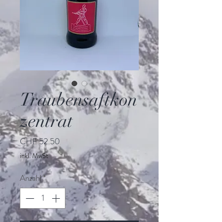
Traubensaftkon
zentrat
Preis
CHF 52.50
inkl. MwSt
Anzahl
*